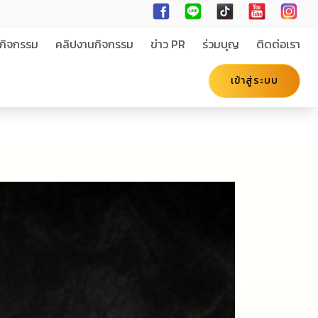
กิจกรรม
คลิปงานกิจกรรม
ข่าว PR
ร่วมบุญ
ติดต่อเรา
เข้าสู่ระบบ