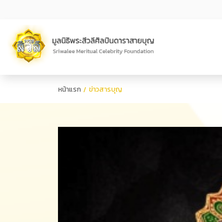
หน้าแรก
ข่าวสารบุญ