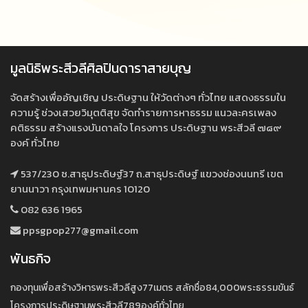
มูลนิธิพระสีวลีศิลปินดาราสายบุญ
จัดสร้างเพื่ออัญเชิญ ประดิษฐาน ให้วัดต่างๆ ทั่วไทย แสดงธรรมใน
ความรู้ ช่วงเสวยวิมุตติสุข จัดทำรายการหาธรรม แนวละครเพลง
คติธรรม สร้างแรงบันดาลใจ โครงการ ประดิษฐาน พระสีวลี ๗๘๙
องค์ ทั่วไทย
537/230 ซ.สาธุประดิษฐ์37 ถ.สาธุประดิษฐ์ แขวงช่องนนทรี เขต
ยานนาวา กรุงเทพมหานคร 10120
082 636 1965
ppsgpop277@gmail.com
พันธกิจ
กองทุนเพื่อสร้างวิหารพระสีวลีสูง77เมตร สลักชื่อ84,000พระธรรมขันธ์
โครงการประดิษฐานพระสีวลี789องค์ทั่วไทย