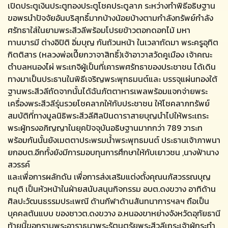
เปิดประตูเงินประตูทองประตูโชคประตูลาภ ระหว่างทำพิธีอธิษฐาน
ขอพรนำปัจจัยอันบริสุทธิ์มากบ้างน้อยบ้างตามกำลังทรัพย์กำลัง
ศรัทธาใส่ในยามพระสีวลีพร้อมโปรยข้าวตอกดอกไม้ มหา
ทานบารมี ต่างอิปิติ อิ่มบุญ กันถ้วนหน้า ในเวลาถัดมา พระครูอุทิต
กิตติสาร (หลวงพ่อเปี๊ยกวาจาสิทธิ์)เจ้าอาวาสวัดคูเมือง เจ้าคณะ
ตำบลหนองไผ่ พระเกจิผู้เป็นที่เคารพศรัทธาของประชาชน ได้เดิน
ทางมาเป็นประธานในพิธีเจริญพระพุทธมนต์และ บรรจุแผ่นทองใต้
ฐานพระสีวลีถัดจากนั้นได้ฉันภัตตาหารเพลพร้อมแจกจ่ายพระ
เครื่องพระสีวลีรุ่นรวยโชคลาภให้กับประชาชน ให้โชคลาภทรัพย์
สมบัติที่ทางมูลนิธิพระสีวลีศิลปินดาราสายบุญนำไปให้พระเถระ
พระผู้ทรงอภิญญาในยุคปัจจุบันอธิษฐานมากกว่า 789 วาระท
พร้อมกันนั้นยังเมตตาประพรมน้ำพระพุทธมนต์ ประธานเจ้าภาพนา
ยกอบต.อีกทั้งยังมีการมอบทุนการศึกษาให้กับเยาวชน ,นางฟ้านาง
สวรรค์
และเพื่อการผลักดัน เพื่อการส่งเสริมแต่งตั้งคุณนภัสวรรณบุญ
กมุติ เป็นหัวหน้าในฝ่ายสนับสนุนกิจกรรม อบต.ดงขวาง อาทิด้าน
ศิลปะวัฒนธรรมประเพณี ด้านกีฬาด้านสันทนาการฯลฯ ถือเป็น
บุคคลต้นแบบ ของชาวต.ดงขวาง อ.หนองขาหย่างจังหวัดอุทัยธานี
ท้ายนี้ขอกราบพระอาราธนาพระรัตนตรัยพระสีวลีเถระเจ้าผู้กระทำ