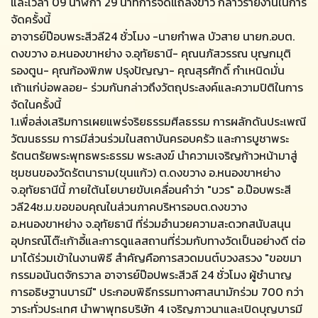
และเวลา 09 นาฬิกา 29 นาทีการจัดแถลงข่าว กล่าวรายงานในการ
จัดครั้งนี้
อาจารย์ป๊อบพระสีวลี24 ชั่วโมง -นายกำพล บัวสาย นายก.อบต.
ดงขวาง อ.หนองขาหย่าง จ.อุทัยธานี- คุณนภัสวรรณ บุญกมุติ
รองตูน- คุณก้องพิภพ ปรุงปัญญา- คุณสุรศักดิ์ กำเหนิดมั่น
เถ้าแก่บ่อพลอย- ร่วมกันกล่าวถึงวัตถุประสงค์และความปิติในการ
จัดในครั้งนี้
1.เพื่อส่งเสริมการเผยแพร่จริยธรรมศีลธรรม การผลักดันประเพณี
วัฒนธรรม การมีส่วนร่วมในสถาบันครอบครัว และการบูชาพระ
รัตนตรัยพระพุทธพระธรรม พระสงฆ์ นำความเจริญก้าวหน้ามาสู่
ชุมชนของวัดรัตนาราม(ขุนแก้ว) ต.ดงขวาง อ.หนองขาหย่าง
จ.อุทัยธานีนี้ ภายใต้นโยบายขับเคลื่อนคำว่า "บวร" อ.ป๊อบพระสี
วลี24ช.ม.ขอขอบคุณในส่วนภาคบริหารอบต.ดงขวาง
อ.หนองขาหย่าง จ.อุทัยธานี ที่ร่วมอำนวยความสะดวกสนับสนุน
อุปกรณ์โต๊ะเก้าอี้และการดูแลสถานที่ร่วมกับทางวัดเป็นอย่างดี ต่อ
มาได้ร่วมเข้าในงานพิธี สำคัญคือการสวดมนต์บวงสรวง "ขอขมา
กรรมอนันตจักรวาล อาจารย์ป๊อปพระสีวลี 24 ชั่วโมง ผู้ชำนาญ
การอธิษฐานบารมี" ประกอบพิธีกรรมทางศาสนามักร่วม 700 กว่า
วาระทั่วประเทศ นำพาพุทธบริษัท 4 เจริญภาวนาและเปิดบุญบารมี