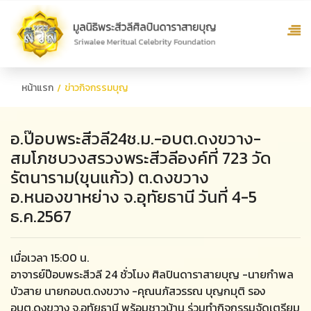
หน้าแรก
ข่าวกิจกรรมบุญ
อ.ป๊อบพระสีวลี24ช.ม.-อบต.ดงขวาง-
สมโภชบวงสรวงพระสีวลีองค์ที่ 723 วัด
รัตนาราม(ขุนแก้ว) ต.ดงขวาง
อ.หนองขาหย่าง จ.อุทัยธานี วันที่ 4-5
ธ.ค.2567
เมื่อเวลา 15:00 น.
อาจารย์ป๊อบพระสีวลี 24 ชั่วโมง ศิลปินดาราสายบุญ -นายกำพล
บัวสาย นายกอบต.ดงขวาง -คุณนภัสวรรณ บุญกมุติ รอง
อบต.ดงขวาง จ.อุทัยธานี พร้อมชาวบ้าน ร่วมทำกิจกรรมจัดเตรียม