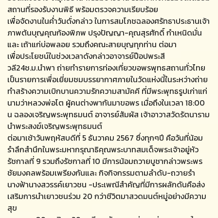
สถานที่รองรับงานพิธี พร้อมตรวจความเรียบร้อย
เพื่อจัดงานในค่ำวันดั่งกล่าว ในการสมโภชฉลองศรัทธาประธานเจ้า
ภาพต้นบุญคุณก้องพิภพ ปรุงปัญญา-คุณสุรศักดิ์ กำเหนิดมั่น
และ เถ้าแก่บ่อพลอย รวมถึงคณะสายบุญทุกท่าน ต่อมา
เพื่อประโยชน์ในช่วงเวลาดังกล่าวอาจารย์ป๊อปพระสี
วลี24ช.ม.นำพา ถ่ายทำรายการท่องเที่ยวขอพรพุทธสถานทั่วไทย
เป็นรายการเพื่อเยี่ยมชมบรรยากาศภายในวัดแห่งนี้ในระหว่างถ่าย
ทำสร้างความเบิกบานความรักความสามัคคี ที่มีพระพุทธรูปเก่าแก่
นามว่าหลวงพ่อโต ผู้คนต่างพากันมาขอพร เมื่อถึงในเวลา 18:00
น ฉลองเจริญพระพุทธมนต์ อาจารย์สัมผัส เจ้าอาวาสวัดรัตนาราม
นำพระสงฆ์เจริญพระพุทธมนต์
ต่อมาเช้าวันพฤหัสบดีที่ 5 ธันวาคม 2567 ซึ่งทุกๆปี คือวันที่น้อม
รำลึกสำนึกในพระมหากรุณาธิคุณพระบาทสมเด็จพระเจ้าอยู่หัว
รัชกาลที่ 9 รวมถึงรัชกาลที่ 10 มีการน้อมถวายบูชากล่าวพระพร
ชัยมงคลพร้อมเพรียงกันและ กิจกิจกรรมตามลำดับ-ถวายรำ
นางฟ้านางสวรรค์เยาวชน -ประเพณีสำคัญที่มีการผลักดันคือส่ง
เสริมการนำเยาวชนร่วม 20 กว่าชีวิตมาสวดมนต์หมู่อย่างมีความ
สุข