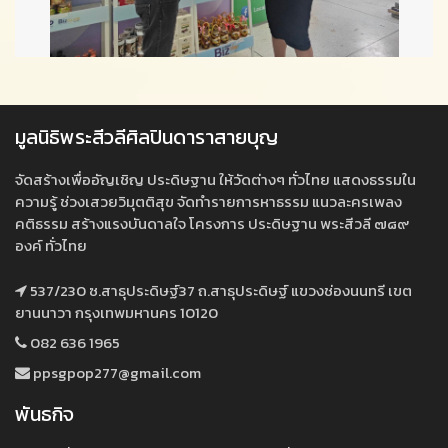
มูลนิธิพระสีวลีศิลปินดาราสายบุญ
จัดสร้างเพื่ออัญเชิญ ประดิษฐาน ให้วัดต่างๆ ทั่วไทย แสดงธรรมใน
ความรู้ ช่วงเสวยวิมุตติสุข จัดทำรายการหาธรรม แนวละครเพลง
คติธรรม สร้างแรงบันดาลใจ โครงการ ประดิษฐาน พระสีวลี ๗๘๙
องค์ ทั่วไทย
537/230 ซ.สาธุประดิษฐ์37 ถ.สาธุประดิษฐ์ แขวงช่องนนทรี เขต
ยานนาวา กรุงเทพมหานคร 10120
082 636 1965
ppsgpop277@gmail.com
พันธกิจ