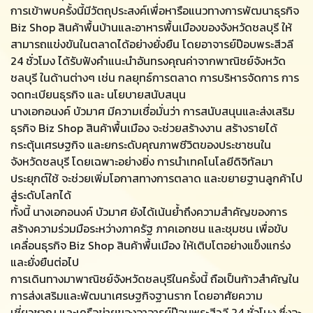
การเข้าพบครั้งนี้มีวัตถุประสงค์เพื่อหารือแนวทางการพัฒนาธุรกิจ
Biz Shop สินค้าพื้นบ้านและอาหารพื้นเมืองของจังหวัดชลบุรี ให้
สามารถแข่งขันในตลาดได้อย่างยั่งยืน โดยอาจารย์ป๊อบพระสีวลี
24 ชั่วโมง ได้รับฟังคำแนะนำอันทรงคุณค่าจากพาณิชย์จังหวัด
ชลบุรี ในด้านต่างๆ เช่น กลยุทธ์การตลาด การบริหารจัดการ การ
จดทะเบียนธุรกิจ และ นโยบายสนับสนุน
นางเอกอนงค์ บัวมาศ มีความเชื่อมั่นว่า การสนับสนุนและส่งเสริม
ธุรกิจ Biz Shop สินค้าพื้นเมือง จะช่วยสร้างงาน สร้างรายได้
กระตุ้นเศรษฐกิจ และยกระดับคุณภาพชีวิตของประชาชนใน
จังหวัดชลบุรี โดยเฉพาะอย่างยิ่ง การนำเทคโนโลยีดิจิทัลมา
ประยุกต์ใช้ จะช่วยเพิ่มโอกาสทางการตลาด และขยายฐานลูกค้าไป
สู่ระดับโลกได้
ทั้งนี้ นางเอกอนงค์ บัวมาศ ยังได้เน้นย้ำถึงความสำคัญของการ
สร้างความร่วมมือระหว่างภาครัฐ ภาคเอกชน และชุมชน เพื่อขับ
เคลื่อนธุรกิจ Biz Shop สินค้าพื้นเมือง ให้เติบโตอย่างแข็งแกร่ง
และยั่งยืนต่อไป
การเดินทางมาพาณิชย์จังหวัดชลบุรีในครั้งนี้ ถือเป็นก้าวสำคัญใน
การส่งเสริมและพัฒนาเศรษฐกิจฐานราก โดยอาศัยความ
เชี่ยวชาญ และเครือข่ายของอาจารย์ป๊อบพระสีวลี 24 ชั่วโมง ซึ่งจะ