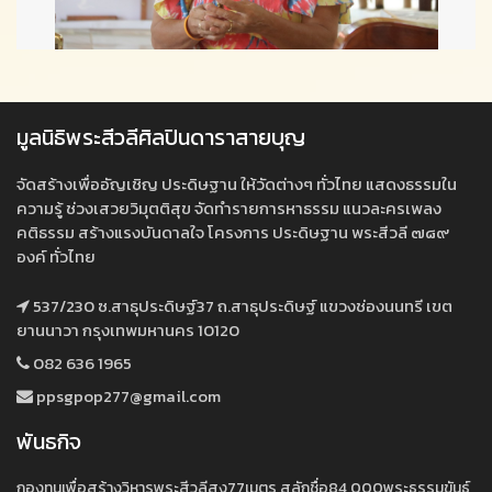
มูลนิธิพระสีวลีศิลปินดาราสายบุญ
จัดสร้างเพื่ออัญเชิญ ประดิษฐาน ให้วัดต่างๆ ทั่วไทย แสดงธรรมใน
ความรู้ ช่วงเสวยวิมุตติสุข จัดทำรายการหาธรรม แนวละครเพลง
คติธรรม สร้างแรงบันดาลใจ โครงการ ประดิษฐาน พระสีวลี ๗๘๙
องค์ ทั่วไทย
537/230 ซ.สาธุประดิษฐ์37 ถ.สาธุประดิษฐ์ แขวงช่องนนทรี เขต
ยานนาวา กรุงเทพมหานคร 10120
082 636 1965
ppsgpop277@gmail.com
พันธกิจ
กองทุนเพื่อสร้างวิหารพระสีวลีสูง77เมตร สลักชื่อ84,000พระธรรมขันธ์