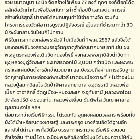
รวย ขนาดบูชา 12 นิ้ว จัดสร้างไว้เพียง 77 องค์ ทุกๆ องค์ต๊อกโค๊ด
สลักชื่อวัดกำกับเพื่อป้องกันการทำซ้ำก๊อปปี้ และเจตนาการณ์
สร้างที่บริสุทธิ์ นำรายได้สมทบทุนค่าใช้จ่ายทางวัด รวมถึง
โครงการของวัดคือ การบูรณปฏิสังขรณ์ อุโบสถที่ชำระมากว่า 30
ปี จะผังทลายวันไหนก็ไม่ทราบ
พิธีในการเททองหล่อพระสีวลี ไปเมื่อวันที่ 1 พ.ค. 2567 แล้วจึงได้
ประกอบพิธีบวงสรวงบรรจุวัตถุธาตุสำคัญมากมาย อาทิเช่น ผง
พระสูตรหลวงพ่อเดิมวัดหนองโพธิ์,ผงหลวงพ่อฤาษีลิงดำวัดท่า
ซุง,หลวงปู่ดู่วัดสะแก,ผงเกสรดอกไม้ 3,000 กว่าชนิด และผงพระ
กระแสแผ่นยันต์จารอีกจำนวนมาก และยังรวมถึงผ่านการอธิษฐาน
วัตถุธาตุในการหล่อองค์พระสีวลี มาตอนเนื่องวาระที่ 7 ไม่ว่าจะเป็น
หลวงปู่สม กวิสฺสโร วัดป่าพิศาลสุทธาวาส จ.อุดรธานี ,หลวงพ่อ
เปี๊ยก วาจาสิทธิ์ วัดคูเมือง-หนองสะแก จ.อุทัยธานี ,หลวงพ่อไฉน
วัดสังฆปรีดี จ.ขอนแก่น, หลวงพ่อเยื้อน ขันติพโล วัดเขาศาลาอ
ตุลธานะจาโร ฯลฯ
ต่อมาระหว่างเริ่มพิธีกรรม ได้ร่วมกัน อุดผงผสมมวลสาร พร้อมทั้ง
ยังได้นำเหรียญดวงเศรษฐี และตระกรุด บางส่วนอัดใต้ฐานอีก
และยังได้ถ่ายภาพทั้งวีดีโอ บรรยากาศระหว่าง เริ่มพิธี จวนจน
สำเร็จสิ้น ท้ายนี้ โดย อ.ป๊อบพระสีวลี24ชั่วโมง ได้มอบถวายให้กับ