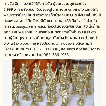
ทางวัด อีก 11 องค์ไว้ให้กับทางวัด ผู้สนใจร่วมบูชาองค์ละ
3,999.บาท พร้อมออกใบจองอนุโมทนาบุญ ตามลำดับ และให้กับ
พระอาจารย์สายยนต์ เจ้าอาวาสวัดป่าสุวรรณเขต ซึ่งเคยเป็นศิษย์
ของพระอาจารย์กิตติวราภินันท์ หมายเลข 53 อีก 1 องค์ ด้วยใน
การร่วมบรรจุมวลสาร พร้อมทั้งยังได้ของดีพิธีที่จัดทำไว้ นั้นก็คือ
ลูกอม ผมพระสีวลีมหาเศรษฐีอนันตจักรวาลไว้จำนวน 108 ลูก
โดยผู้ร่วมบุญสามารถติดต่อบูชากับทางวัดโพนเลา ต.บ้านเหล่า
อ.บ้านฝาง จ.ขอนแก่น หรือประสานได้ทางช่องทางติดตามที่
FACECBOOK, YOUTUBE , TIKTOK , มูลนิธิพระสีวลีศิลปินดารา
สายบุญ หรือโทรสายด่วน 082-636-1965