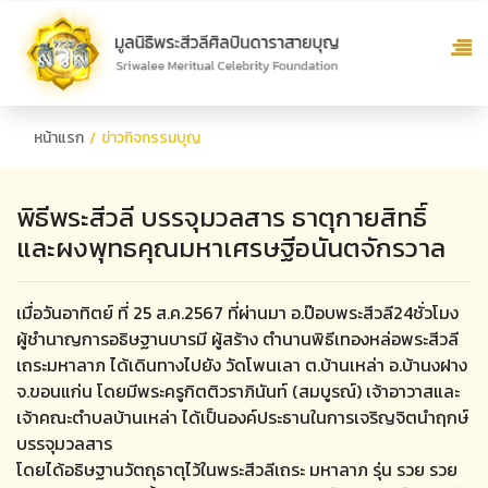
หน้าแรก
ข่าวกิจกรรมบุญ
พิธีพระสีวลี บรรจุมวลสาร ธาตุกายสิทธิ์
และผงพุทธคุณมหาเศรษฐีอนันตจักรวาล
เมื่อวันอาทิตย์ ที่ 25 ส.ค.2567 ที่ผ่านมา อ.ป๊อบพระสีวลี24ชั่วโมง
ผู้ชำนาญการอธิษฐานบารมี ผู้สร้าง ตำนานพิธีเทองหล่อพระสีวลี
เถระมหาลาภ ได้เดินทางไปยัง วัดโพนเลา ต.บ้านเหล่า อ.บ้านงฝาง
จ.ขอนแก่น โดยมีพระครูกิตติวราภินันท์ (สมบูรณ์) เจ้าอาวาสและ
เจ้าคณะตำบลบ้านเหล่า ได้เป็นองค์ประธานในการเจริญจิตนำฤกษ์
บรรจุมวลสาร
โดยได้อธิษฐานวัตถุธาตุไว้ในพระสีวลีเถระ มหาลาภ รุ่น รวย รวย