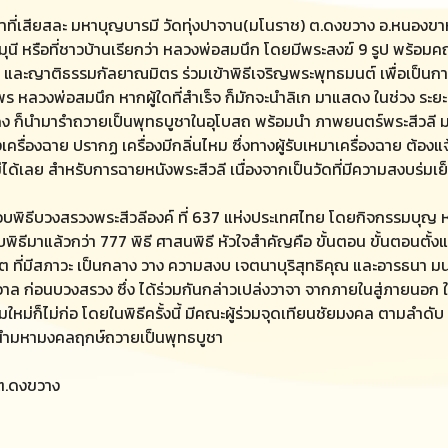
ที่เสียสละ มหาบุญบารมี วัดทุ่งปาจาน(มโนราช) ต.ดงขวาง อ.หนองขาหย่าง
ี หรือที่ชาวบ้านเรียกว่า หลวงพ่อสมนึก โดยมีพระสงฆ์ 9 รูป พร้อมค
ะญาติธรรมกัลยาณมิตร ร่วมเข้าพิธีเจริญพระพุทธมนต์ เพื่อเป็นการ
 หลวงพ่อสมนึก หากผู้ใดที่สำเร็จ ก็มักจะนำลิเก มาแสดง ในช่วง ระยะเวลา
็นำมารำถวายเป็นพุทธบูชาในอุโบสถ พร้อมนำ ภาพยนตร์พระสีวลี มาร่ว
งเครื่องฉาย ปรากฏ เครื่องมีกลิ่นไหม ซึ่งทางผู้รับเหมาเครื่องฉาย ต้
นี้ไม่ได้เลย สำหรับการฉายหนังพระสีวลี เนื่องจากเป็นวัดที่มีความสงบร
ะกอบพิธีบวงสรวงพระสีวลีองค์ ที่ 637 แห่งประเทศไทย โดยกิจกรรมบุญ ห
พิธีมาแล้วกว่า 777 พิธี ศาสนพิธี หัวใจสำคัญคือ ขั้นตอน ขั้นตอนตั้งแต
่มีสภาวะ เป็นกลาง วาง ความสงบ เจตนาบุริสุทธิคุณ และอารธนา มนต์พิธี
วาล ก่อนบวงสรวง ซึ่ง ได้ร่วมกันกล่าวเปล่งวาจา จากภายในสู่ภายนอ
หม่ก็ไม่ก่อ โดยในพิธีครั้งนี้ มีคณะผู้ร่วมจุดเทียนชัยมงคล ตามลำดับ
นำมหามงคลฤกษ์ถวายเป็นพุทธบูชา
น ต.ดงขวาง