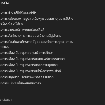
นธกิจ
รงการผ้าป่าปฏิบัติธรรม919
รงการหล่อพระพุทธรูปสมเด็จพุทธบวรมหาบุญบารมีปาง
ยวิมุตติสุขทั่วไทย
รงการเผยแพร่ภาพยนตร์พระสีวลี
รงการจัดทำรายการหาธรรม สร้างคนดีสู่สังคม
รงการร่วมกับองค์กรภาครัฐและเองค์กรการกุศล เอกชน
R,MOU
งการเพื่อสนับสนุนกองทุนเพื่อการศึกษา
รงการเพื่อสนับสนุนส่งเสริมเผยแพร่หาธรรมฯลฯ
งการเพื่อสนับสนุนส่งเสริมกิจกรรมมูลนิธิฯ
งการเพื่อสนับสนุนส่งเสริมน้ำผึงตราพระสีวลี
รงการปลูกป่าอนุรักษ์ทรัพยากรธรรมชาติ
งการแบ่งปันพี่น้องศิลปินดารา
ิดต่อเรา