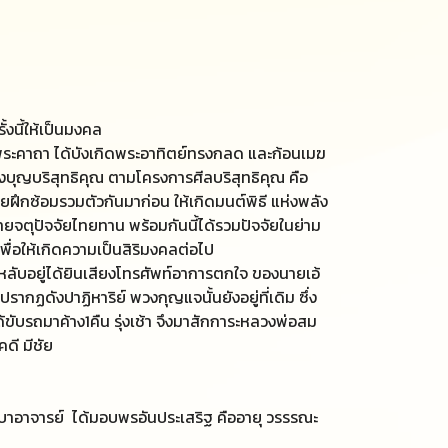
้งนี้ให้เป็นมงคล
รมพระคาถา ได้บังเกิดพระอาทิตย์ทรงกลด และก้อนเมฆ
ลังบุญบริสุทธิคุณ ตามโครงการศีลบริสุทธิคุณ คือ
เคยฝึกซ้อมรวมตัวกันมาก่อน ให้เกิดมนต์พิธี แห่งพลัง
ายจตุปัจจัยไทยทาน พร้อมกันนี้ได้รวมปัจจัยในย่าม
พื่อให้เกิดความเป็นสิริมงคลต่อไป
อนหลับอยู่ได้ยินเสียงโทรศัพท์อาการตกใจ ของนายเอ้
ฏดังปาฏิหาริย์ พวงกุญแจนั้นยังอยู่ที่เดิม ซึ่ง
ขับรถมาค้าง1คืน รุ่งเช้า จึงมาสักการะหลวงพ่อสม
ดี มีชัย
ูบาอาจารย์ ได้มอบพรอันประเสริฐ คืออายุ วรรรณะ