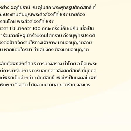
 จ.อุทัยธานี ณ อุโบสถ พระพุทธรูปศักดิ์สิทธิ์ ที่
ณะประธานต้นบุญพระสีวลีองค์ที่ 637 นายก้อง
สมโภช พระสีวลี องค์ที่ 637
 1 ปี มากกว่า 100 คณะ ครั้งนี้ก็เช่นกัน เมื่อเป็น
มฉายให้ผู้เข้าร่วมงานได้ทราบ ถึงอนุพุทธประวัติ
องแจ้งต่อฝ่ายจัดงานให้ทางเจ้าภาพ มาขออนุญาตฉาย
่มเย็น หากแม้นใครมา ทำเสียงดัง ต้องมาขออนุญาต
ลักคือพิธีศักดิ์สิทธิ์ การบวงสรวง นำโดย อ.ป๊อบพระ
่การเตรียมการ การบอกกล่าวสิ่งศักดิ์สิทธิ์ ที่บุคคล
ที่เป็นคำกล่าว ศักดิ์สิทธิ์ เพื่อให้เป็นมงคลในพิธี
ก ให้ภพชาติ อดีต ได้คลายความอาฆาตร้าย จองเวร