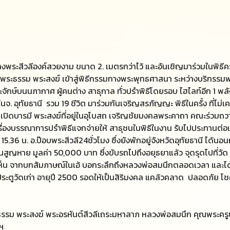
างพระสีวลีองค์สวยงาม ขนาด 2. เมตรกว่าไว้ และอันเชิญมาร่วมในพิธีครั
พุทธ พระธรรม พระสงฆ์ เข้าสู่พิธีกรรมทางพระพุทธศาสนา ระหว่างบริกร
ประจักษ์บนนภากาศ ผู้คนต่าง สาธุกาล ทั่วปรำพิธีโดยรอบ ไฮไลท์อีก 1 พ
นจ. อุทัยธานี รวม 19 ชีวิต มาร่วมกันเจริญสรภัญญะ พิธีในครั้ง ที่ไม่
บิลเปิดบารมี พระสงฆ์ที่อยู่ในอุโบสถ เจริญชัยมงคลพระคาถา คณะร่วมถว
รื่องบรรณาการปรำพิธีแจกจ่ายให้ สาธุชนในพิธีในงาน รับไปประทานต่อเ
.36 น. อ.ป๊อบพระสีวลี24ชั่วโมง ซึ่งยังพักอยู่จังหวัดอุทัยธานี ได้น
าย มูลค่า 50,000 บาท ซึ่งขับรถไปถึงอยุธยาแล้ว จุดรุดไปที่วัด ปราก
ครเห็น จากบทสัมภาษณ์ในเอ้ บอกระลึกถึงหลวงพ่อสมนึกตลอดเวลา และได้
ประตูวัดเก่า อายุปี 2500 รอดให้เป็นสิริมงคล แคล้วคลาด ปลอดภัย โชค
ระธรรม พระสงฆ์ พระอรหันต์สีวลีเถระมหาลาภ หลวงพ่อสมนึก คุณพระคร
ฯ