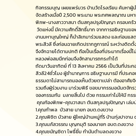
กิจกรรมบุญ เผยแพร่บวร บ้านวัดโรงเรียน ค้นหาผู้นำ
จัดสร้างเมื่อปี 2,500 พระนาม พระทศพลญาณ มหามุน
พิภพ-นางสาววาสนา ต้นสกุลปรุงปัญญา ครอบครัว แล
วัดแห่งนี้ มีความศักดิ์สิทธิ์มาก จากการอธิษฐานขอพร
งานมหาบุญใหญ่ ก็นำลิเกมาร่วมแสดง และก่อนแสดง ก
พระสีวลี ซึ่งก่อนฉายเกิดปรากฏการณ์ ระหว่างติดตั้
จึงจักฉายได้ตามปกติ ถือเป็นเรื่องที่ประมาทเรื่อง
หลวงพ่อสมนึกก่อนจึงจักสามารถกระทำได้
ถัดมาวันอาทิตย์ ที่ 13 สิงหาคม 2566 เป็นวันที่ปร
สีวลี24ชั่วโมง ผู้ชำนาญการ อธิษฐานบารมี ที่ประกอบ
ธรรมดาไม่สามารถมองเห็นด้วยตาเปล่า ต้องอาศัยจิต ที
รวมถึงผู้ร่วมงาน มาร่วมพิธี ขอขมากรรมอนันตจักร
จองกรรมกัน มลายสิ้นไป ด้วย กรรมเก่าไม่ให้มี กรรมใ
คุณก้องพิภพ-คุณวาสนา ต้นสกุลปรุงปัญญา เล่ม
1.คุณกำพล บัวสาย นายก อบต.ดงขวาง
2.คุณพิชิต บัวสาย ผู้ใหญ่บ้านหมู่ที่5 บ้านทุ่งปาจา
3.คุณนภัสวรรณ บุญกมุติ รองนายก อบต.ดงขวาง
4.คุณชนัญชิดา โพธิ์ยิ้ม กำนันตำบลดงขวาง