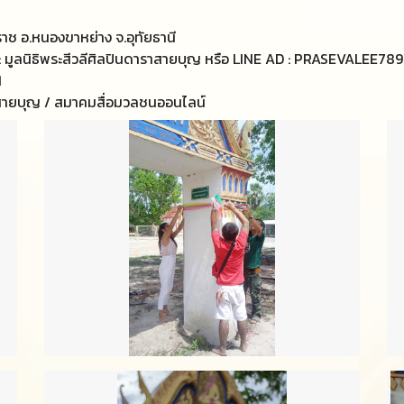
าช อ.หนองขาหย่าง จ.อุทัยธานี
มูลนิธิพระสีวลีศิลปินดาราสายบุญ หรือ LINE AD : PRASEVALEE78
1
าสายบุญ / สมาคมสื่อมวลชนออนไลน์