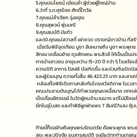
5.คุณประโยชน์ เนี่ยนลำ ผู้ช่วยผู้ใหญ่บ้าน
6.ว่าที่ ร.ต.ศุภโชค ศักดิ์ไกวัล
7.คุณแม่ลำเจียก รุ่งอรุณ
8.คุณสุพจน์ พุ่มมณี
9.คุณสมบัติ มีแก้ว
และ10.คุณแม่สวาสดิ์ เผ่าชวด ปราชญ์ชาวบ้าน ที่สร้
เมื่อเริ่มพิธีจุดเทียน บูชา อันหมายถึง บูชา พระ
สีทอง เคลื่อนย้าย ดุจลักษณะ พระสีวลี ให้เป็นเป็น
การนำเยาวชน อายุระหว่าง 15-20 ปี กว่า 5 โรงเรียนใ
ความปิติ อาการ ปัสสธิ บังเกิดขึ้น และร่วมกันเปิด
และผู้ร่วมบุญ ถวายทั้งสิ้น 46,423.25 บาท และลาเค
หลังเสร็จพิธีเดินทางกลับกันโดยสวัสดิภาพ ในเวลา 15
คณะประธานต้นบุญได้ทำพวงกุญแจเนื้อนาค ตกหล่นสูญห
เป็นเรื่องอัศจรรย์ ในวัดผู้คนจำนวนมาก แต่ไม่มีใ
นึกในอุโบสถ และทำพิธีผูกผ้าแพร 7 สีมณี7แสง ซุ้ม
ท้ายนี้ก็ขออ้างถึงคุณพระรัตนตรัย คือพระพุทธ พ
สุขะ พละวปัจจัย ธนสารสมบัติ จงมีแด่ทุกท่านเทอญ