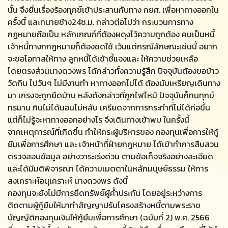
นั้น จึงยื่นเรื่องร้องทุกข์เข้าประสานกับทาง กยศ. เพื่อหาทางออกใน
ครั้งนี้ และทนายช้าง24ช.ม. กล่าวต่อไปว่า กระบวนการทาง
กฎหมายถือเป็น หลักเกณฑ์ที่ต้องผดุงไว้ความถูกต้อง คนเป็นหนี้
เจ้าหนี้ทางกกฎหมายก็ต้องชดใช้ เว้นแต่กรณีลักษณะเช่นนี้ อยาก
จะขอโอกาสให้ทาง ลูกหนี้ได้เข้าชี้แจงและ ให้ความช่วยเหลือ
โดยตรงส่วนนางดวงพร ได้กล่าวทั้งความรู้สึก ปัจจุบันต้องขอข้าว
วัดกิน ไปวันๆ ไม่มีงานทำ หาทางออกไม่ได้ ต้องนับเหรียญเดินทาง
มา เกรงจะถูกยึดบ้าน หลังดังกล่าวที่ถูกไฟไหม้ ปัจจุบันก็ทนทุกข์
ทรมาน กินไม่ได้นอนไม่หลับ เครียดจากการกระทำที่ไม่ได้ก่อขึ้น
แต่ก็ไม่รู้จะหาทางออกอย่างไร จึงเดินทางเข้าพบ ในครั้งนี้
จากเหตุการณ์ที่เกิดขึ้น ทำให้คระผู้บริหารของ กองทุนเพื่อการให้กู้
ยืมเพื่อการศึกษา และ เจ้าหน้าที่ฝ่ายกฎหมาย ได้เข้าทำการสืบสวน
ตรวจสอบข้อมูล อย่างวาระเร่งด่วน ตามข้อเท็จจริงอย่างละเอียด
และได้มีมติพิจารณา ได้ความเมตตาในหลักมนุษย์ธรรม ให้การ
สงเคราะห์อนุเคราะห์ นางดวงพร ดังนี้
กองทุนจะยังไม่มีการยึดทรัพย์ผู้ค้ำประกัน โดยอยู่ระหว่างการ
ติดตามผู้กู้ยืมให้มาทำสัญญาปรับโครงสร้างหนี้ตามพระราช
บัญญัติกองทุนเงินให้กู้ยืมเพื่อการศึกษา (ฉบับที่ 2) พ.ศ. 2566