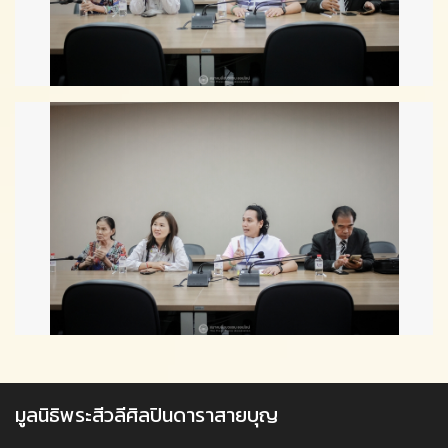
มูลนิธิพระสีวลีศิลปินดาราสายบุญ