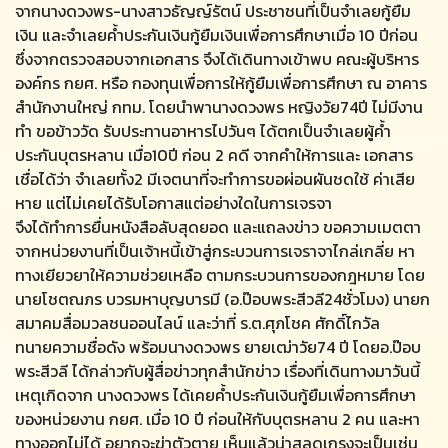
จากนางดวงพร-นางสาวธัญญ์รัตน์ ประชาชนที่เป็นจำเลยกู้ยืม
เงิน และจำเลยค้ำประกันเงินกู้ยืมเงินเพื่อการศึกษาเมื่อ 10 ปีก่อน
ซึ่งจากตรวจสอบจากเอกสาร จึงได้เดินทางเข้าพบ คณะผู้บริหาร
องค์กร กยศ. หรือ กองทุนเพื่อการให้กู้ยืมเพื่อการศึกษา ณ อาคาร
สำนักงานใหญ่ กทม. โดยนำพานางดวงพร หญิงวัย74ปี ไม่มีงาน
ทำ ขอข้าววัด รับประทานอาหารไปวันๆ ได้ตกเป็นจำเลยผู้ค้ำ
ประกันบุตรหลาน เมื่อ10ปี ก่อน 2 คดี จากคำให้การและ เอกสาร
เชื่อได้ว่า จำเลยทั้ง2 มีเจตนาที่จะทำการขอผ่อนผันชดใช้ ค่าเสีย
หาย แต่ไม่เคยได้รับโอกาสแต่อย่างใดในการเจรจา
จึงได้ทำการยื่นหนังสือลับสุดยอด และแถลงข่าว ขอความเมตตา
จากหน่วยงานที่เป็นเจ้าหนี้เข้าสู่กระบวนการเจราจาไกล่เกลี่ย หา
ทางเยียวยาให้ความช่วยเหลือ ตามกระบวนการของกฎหมาย โดย
นายโชตณภร บวรมหาบุญบารมี (อ.ป๊อบพระสีวลี24ชั่วโมง) นายก
สมาคมสื่อมวลชนออนไลน์ และว่าที่ ร.ต.ศุภโชค ศักดิ์ไกวัล
ทนายความชื่อดัง พร้อมนางดวงพร ยายเฒ่าวัย74 ปี โดยอ.ป๊อบ
พระสีวลี ได้กล่าวกับผู้สื่อข่าวทุกสำนักข่าว เรื่องที่เดินทางมาวันนี้
เหตุเกิดจาก นางดวงพร ได้เคยค้ำประกันเงินกู้ยืมเพื่อการศึกษา
ของหน่วยงาน กยศ. เมื่อ 10 ปี ก่อนให้กับบุตรหลาน 2 คน และหา
ทางออกไม่ได้ อยากจะฆ่าตัวตาย เห็นแล้วน่าสลดเกรงจะเป็นเช่น